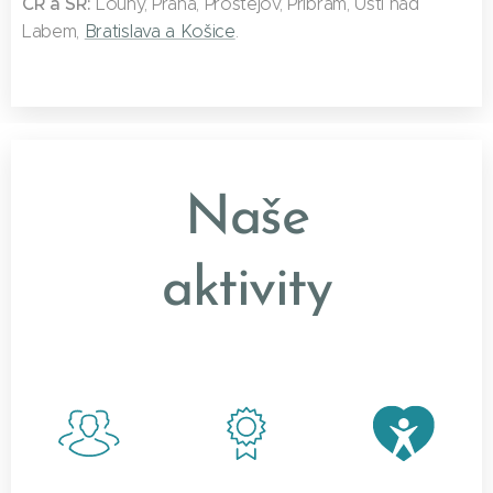
ČR a SR:
Louny, Praha, Prostějov, Příbram, Ústí nad
Labem,
Bratislava a Košice
.
Naše
aktivity