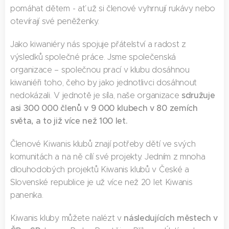
pomáhat dětem - ať už si členové vyhrnují rukávy nebo
otevírají své peněženky.
Jako kiwaniéry nás spojuje přátelství a radost z
výsledků společné práce. Jsme společenská
organizace – společnou prací v klubu dosáhnou
kiwaniéři toho, čeho by jako jednotlivci dosáhnout
sdružuje
nedokázali. V jednotě je síla, naše organizace
asi 300 000 členů v 9 000 klubech v 80 zemích
světa, a to již více než 100 let.
Členové Kiwanis klubů znají potřeby dětí ve svých
komunitách a na ně cílí své projekty. Jedním z mnoha
dlouhodobých projektů Kiwanis klubů v České a
Slovenské republice je už více než 20 let Kiwanis
panenka.
následujících městech v
Kiwanis kluby můžete nalézt v