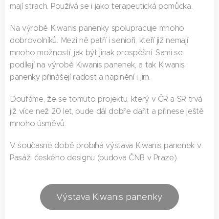
mají strach. Používá se i jako terapeutická pomůcka.
Na výrobě Kiwanis panenky spolupracuje mnoho
dobrovolníků. Mezi ně patří i senioři, kteří již nemají
mnoho možností, jak být jinak prospěšní. Sami se
podílejí na výrobě Kiwanis panenek, a tak Kiwanis
panenky přinášejí radost a naplnění i jim.
Doufáme, že se tomuto projektu, který v ČR a SR trvá
již více než 20 let, bude dál dobře dařit a přinese ještě
mnoho úsměvů.
V současné době probíhá výstava Kiwanis panenek v
Pasáži českého designu (budova ČNB v Praze).
Výstava Kiwanis panenky