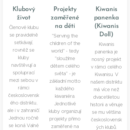
Klubový
Projekty
Kiwanis
život
zaměřené
panenka
na děti
(Kiwanis
Členové klubu
Doll)
se pravidelně
"Serving the
setkávají,
children of the
Kiwanis
rovněž se
world" - tedy
panenka je
kluby
"sloužíme
nosný projekt
navštěvují a
dětem celého
v rámci celého
spoluprací
světa" - je
Kiwanisu. V
mezi sebou v
základní motto
našem distriktu
rámci
každého
má více než
československ
kiwaniéra.
dvacetiletou
ého distriktu,
Jednotlivé
historii a věnuje
ale i v zahraničí.
kluby organizují
se mu většina
Jednou ročně
projekty přimo
československ
se koná Valné
zaměřené na
ých klubů.