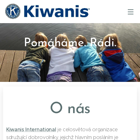
Pomáháme. Rádi.
O nás
Kiwanis International
je celosvětová organizace
sdružující dobrovolníky, jejichž hlavním posláním je