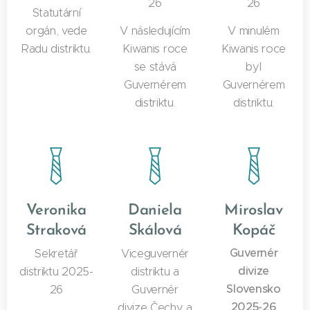
26
26
Statutární
orgán, vede
V následujícím
V minulém
Radu distriktu.
Kiwanis roce
Kiwanis roce
se stává
byl
Guvernérem
Guvernérem
distriktu.
distriktu.
Veronika
Daniela
Miroslav
Straková
Skálová
Kopáč
Guvernér
Sekretář
Viceguvernér
divize
distriktu 2025-
distriktu a
Slovensko
26
Guvernér
2025-26
divize Čechy a